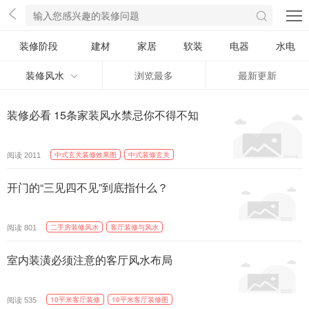
装修阶段
建材
家居
软装
电器
水电
装修风水
浏览最多
最新更新
装修必看 15条家装风水禁忌你不得不知
阅读
中式玄关装修效果图
中式装修玄关
2011
开门的“三见四不见”到底指什么？
阅读
二手房装修风水
客厅装修与风水
801
室内装潢必须注意的客厅风水布局
阅读
10平米客厅装修
10平米客厅装修图
535