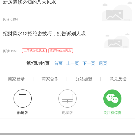
新房装修必知的八大风水
阅读
6194
招财风水12招绝密技巧，别告诉别人哦
阅读
二手房装修风水
客厅装修与风水
1951
第
1
页/共
1
页
首页
上一页
下一页
尾页
商家登录
|
商家合作
|
分站加盟
|
意见反馈
触屏版
电脑版
关注有惊喜