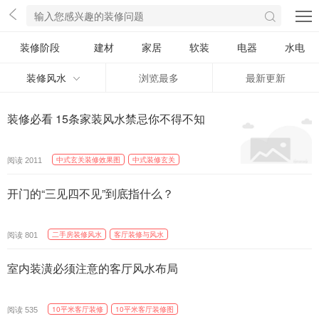
装修阶段
建材
家居
软装
电器
水电
装修风水
浏览最多
最新更新
装修必看 15条家装风水禁忌你不得不知
阅读
中式玄关装修效果图
中式装修玄关
2011
开门的“三见四不见”到底指什么？
阅读
二手房装修风水
客厅装修与风水
801
室内装潢必须注意的客厅风水布局
阅读
10平米客厅装修
10平米客厅装修图
535