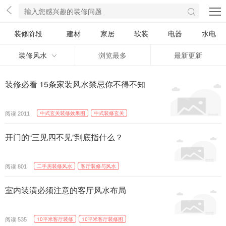
装修阶段
建材
家居
软装
电器
水电
装修风水
浏览最多
最新更新
装修必看 15条家装风水禁忌你不得不知
阅读
中式玄关装修效果图
中式装修玄关
2011
开门的“三见四不见”到底指什么？
阅读
二手房装修风水
客厅装修与风水
801
室内装潢必须注意的客厅风水布局
阅读
10平米客厅装修
10平米客厅装修图
535