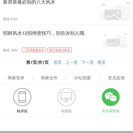
新房装修必知的八大风水
阅读
6194
招财风水12招绝密技巧，别告诉别人哦
阅读
二手房装修风水
客厅装修与风水
1950
第
1
页/共
1
页
首页
上一页
下一页
尾页
商家登录
|
商家合作
|
分站加盟
|
意见反馈
触屏版
电脑版
关注有惊喜