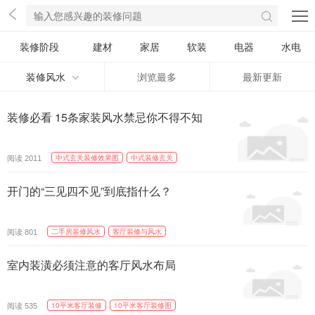
装修阶段
建材
家居
软装
电器
水电
装修风水
浏览最多
最新更新
装修必看 15条家装风水禁忌你不得不知
阅读
中式玄关装修效果图
中式装修玄关
2011
开门的“三见四不见”到底指什么？
阅读
二手房装修风水
客厅装修与风水
801
室内装潢必须注意的客厅风水布局
阅读
10平米客厅装修
10平米客厅装修图
535