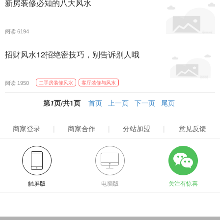
新房装修必知的八大风水
阅读
6194
招财风水12招绝密技巧，别告诉别人哦
阅读
二手房装修风水
客厅装修与风水
1950
第
1
页/共
1
页
首页
上一页
下一页
尾页
商家登录
|
商家合作
|
分站加盟
|
意见反馈
触屏版
电脑版
关注有惊喜