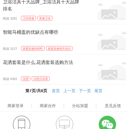
卫浴洁具十大品牌_卫浴洁具十大品牌
排名
阅读
卫浴装修
装修卫浴
3281
智能马桶盖的优缺点有哪些
阅读
家庭装修的材料
家庭装修相关知识
3127
花洒套装是什么,花洒套装选购方法
阅读
花洒
法恩莎花洒
4383
第
1
页/共
8
页
首页
上一页
下一页
尾页
商家登录
|
商家合作
|
分站加盟
|
意见反馈