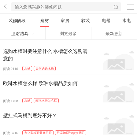
装修阶段
建材
家居
软装
电器
水电
卫浴洁具
浏览最多
最新更新
选购水槽时要注意什么 水槽怎么选购满
精选
意的
阅读
水槽
如何选购水槽
2116
欧琳水槽怎么样 欧琳水槽品质如何
精选
阅读
水槽
欧琳水槽怎么样
1768
壁挂式马桶到底好不好？
精选
阅读
办公室地面装修图片
卧室地面装修效果图
3716