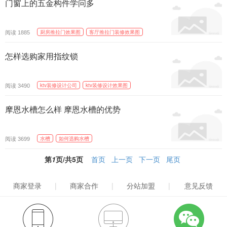
门窗上的五金构件学问多
阅读
厨房推拉门效果图
客厅推拉门装修效果图
1885
怎样选购家用指纹锁
阅读
ktv装修设计公司
ktv装修设计效果图
3490
摩恩水槽怎么样 摩恩水槽的优势
阅读
水槽
如何选购水槽
3699
第
1
页/共
5
页
首页
上一页
下一页
尾页
商家登录
|
商家合作
|
分站加盟
|
意见反馈