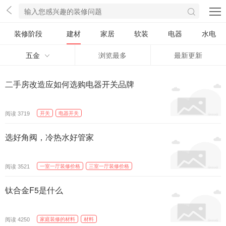
装修阶段
建材
家居
软装
电器
水电
五金
浏览最多
最新更新
二手房改造应如何选购电器开关品牌
精选
阅读
开关
电器开关
3719
选好角阀，冷热水好管家
阅读
一室一厅装修价格
三室一厅装修价格
3521
钛合金F5是什么
阅读
家庭装修的材料
材料
4250