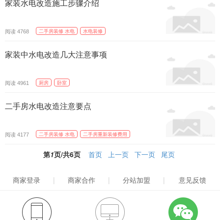
家装水电改造施工步骤介绍
精选
阅读
二手房装修 水电
水电装修
4768
家装中水电改造几大注意事项
精选
阅读
厨房
卧室
4961
二手房水电改造注意要点
精选
阅读
二手房装修 水电
二手房重新装修费用
4177
第
1
页/共
6
页
首页
上一页
下一页
尾页
商家登录
|
商家合作
|
分站加盟
|
意见反馈