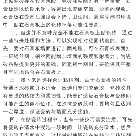
上贴瓷砖存在较大风险。瓷砖和粘结剂有一定重量，石
膏板难以长期承受，容易出现瓷砖空鼓、脱落的现象。
石膏板在受潮后强度会下降，卫生间、厨房等潮湿环境
中，贴在石膏板上的瓷砖掉落可能性更高。
二、但这并不意味完全不能在石膏板上贴瓷砖，通过
一些特殊处理和方法，可以实现相对稳固粘贴的。首
先，要对石膏板墙面进行加固处理。可在石膏板表面挂
一层钢丝网，钢丝网能增加墙面的强度和附着力，为瓷
砖粘贴提供更好的基础。固定钢丝网时，要确保其平整
且牢固地贴合在石膏板上。
三、接下来是选择合适粘结剂。由于石膏板的特性，
普通水泥砂浆并不适合，应选用专门瓷砖胶。瓷砖胶具
有更强的粘结力和柔韧性，能更好适应石膏板与瓷砖间
可能产生的微小位移。在涂抹瓷砖胶时，要均匀且达到
一定厚度，保证瓷砖与墙面充分接触。
四、在贴瓷砖过程中，也有一些技巧需要注意。可先
将瓷砖在清水中浸泡一段时间，让瓷砖充分吸水，然后
取出晾干表面水分。这样做能使瓷砖在粘贴时与粘结剂