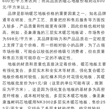
600元/平方米区间；而高品质的暖芯地板价格则在600
元/平方米以上。
品牌是影响暖芯地板价格的重要因素之一。知名品牌
通常在研发、生产工艺、质量把控和售后服务等方面投
入较多，产品质量和性能更有保障，因此价格也相对较
高。例如，圣象康逸的三层实木暖芯地板诺，市场售价
为598元/平方米，其品牌影响力和产品品质在一定程度
上支撑了这个价格。而一些相对较小的品牌，为了占领
市场份额，可能会以较低的价格吸引消费者，但在质量
和售后方面可能存在一定的不确定性。
地板的材质和质量也直接决定着价格。暖芯地板主要
有强化复合、多层实木和全实木等材质。强化复合暖芯
地板价格相对较低，如红橡木同步对花强化地板，其暖
芯地板批发价为91元/袋（这里的单位可能有误，推测
应为平方米）。这是因为强化复合地板的基材多为高密
度纤维板，成本相对较低。多层实木暖芯地板，像圣象
康逸树码芯地暖用NK3002多层实木暖芯地板，售价25
3元/平方米，它结合了多层木材的优势，稳定性较好，